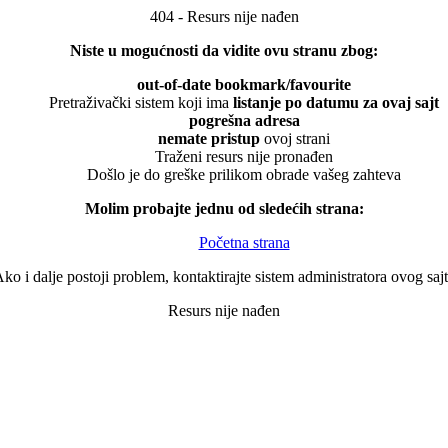
404 - Resurs nije nađen
Niste u mogućnosti da vidite ovu stranu zbog:
out-of-date bookmark/favourite
Pretraživački sistem koji ima
listanje po datumu za ovaj sajt
pogrešna adresa
nemate pristup
ovoj strani
Traženi resurs nije pronađen
Došlo je do greške prilikom obrade vašeg zahteva
Molim probajte jednu od sledećih strana:
Početna strana
ko i dalje postoji problem, kontaktirajte sistem administratora ovog saj
Resurs nije nađen