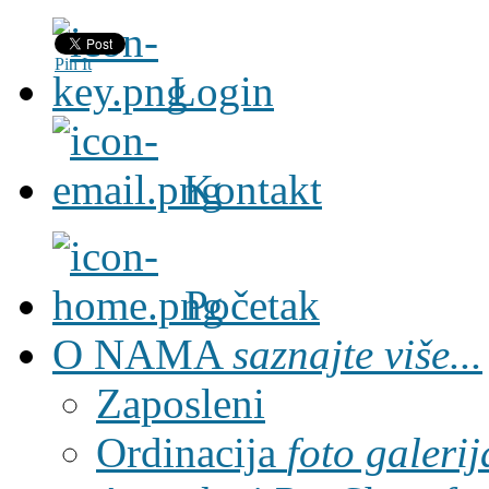
Pin It
Login
Kontakt
Početak
O NAMA
saznajte više...
Zaposleni
Ordinacija
foto galerij