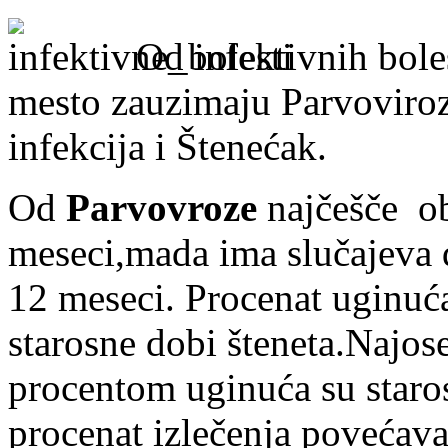
Od infektivnih bole
mesto zauzimaju Parvoviroz
infekcija i Štenećak.
Od
Parvovroze
najčešče o
meseci,mada ima slučajeva d
12 meseci. Procenat uginuća 
starosne dobi šteneta.Najose
procentom uginuća su staro
procenat izlečenja povećava