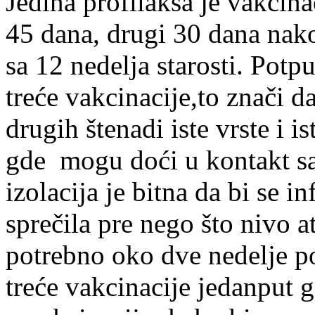
Jedina profilaksa je vakcinac
45 dana, drugi 30 dana nako
sa 12 nedelja starosti. Potpu
treće vakcinacije,to znači d
drugih štenadi iste vrste i i
gde mogu doći u kontakt s
izolacija je bitna da bi se i
sprečila pre nego što nivo at
potrebno oko dve nedelje po
treće vakcinacije jedanput g