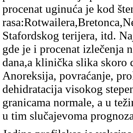
procenat uginuća je kod šte
rasa:Rotwailera,Bretonca,
Stafordskog terijera, itd. N
gde je i procenat izlečenja 
dana,a klinička slika skoro 
Anoreksija, povraćanje, pro
dehidratacija visokog stepen
granicama normale, a u teži
u tim slučajevoma prognoza