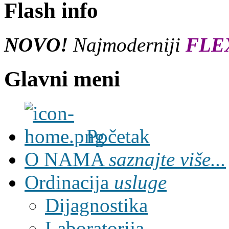
Flash info
NOVO!
Najmoderniji
FLE
Glavni meni
Početak
O NAMA
saznajte više...
Ordinacija
usluge
Dijagnostika
Laboratorija