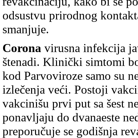
revakcinaciju, kako bi se po
odsustvu prirodnog kontakt
smanjuje.
Corona
virusna infekcija ja
štenadi. Klinički simtomi b
kod Parvoviroze samo su neš
izlečenja veći. Postoji vakc
vakcinišu prvi put sa šest n
ponavljaju do dvanaeste ned
preporučuje se godišnja rev