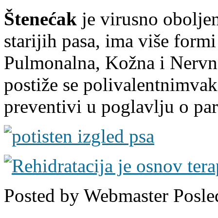
Štenećak
je virusno oboljen
starijih pasa, ima više formi
Pulmonalna, Kožna i Nervna
postiže se polivalentnimva
preventivi u poglavlju o par
Posted by
Webmaster
Posle