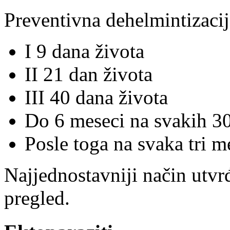
Preventivna dehelmintizacija
I 9 dana života
II 21 dan života
III 40 dana života
Do 6 meseci na svakih 3
Posle toga na svaka tri m
Najjednostavniji način utvr
pregled.