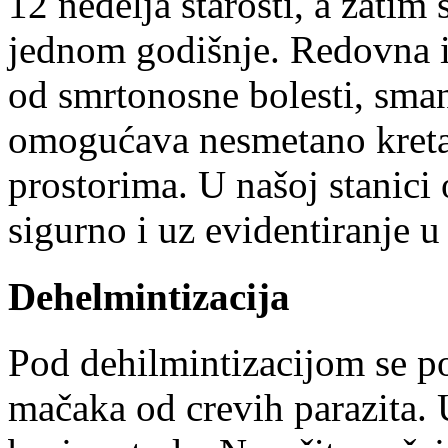
12 nedelja starosti, a zatim
jednom godišnje. Redovna i
od smrtonosne bolesti, smanj
omogućava nesmetano kreta
prostorima. U našoj stanici
sigurno i uz evidentiranje 
Dehelmintizacija
Pod dehilmintizacijom se p
mačaka od crevih parazita. 