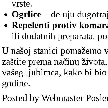
vrste.
Ogrlice
– deluju dugotra
Repelenti protiv komar
ili dodatnih preparata, p
U našoj stanici pomažemo v
zaštite prema načinu života,
vašeg ljubimca, kako bi bio
godine.
Posted by
Webmaster
Posle