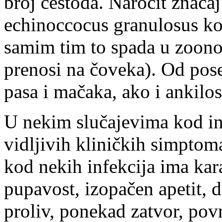
broj cestoda. Naročit značaj
echinoccocus granulosus koj
samim tim to spada u zoonoz
prenosi na čoveka). Od pose
pasa i mačaka, ako i ankil
U nekim slučajevima kod in
vidljivih kliničkih simptom
kod nekih infekcija ima kar
pupavost, izopačen apetit, d
proliv, ponekad zatvor, povra