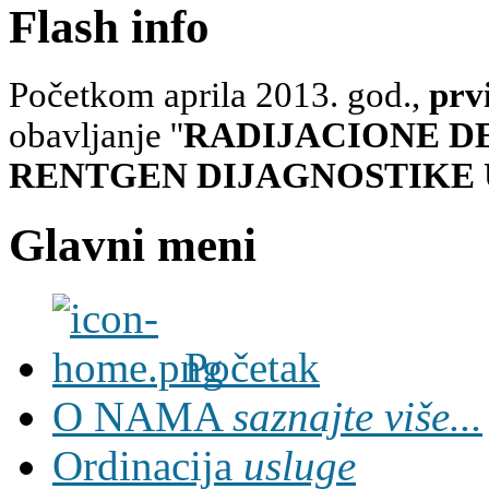
Flash info
Početkom aprila 2013. god.,
prv
obavljanje ''
RADIJACIONE D
RENTGEN DIJAGNOSTIKE 
Glavni meni
Početak
O NAMA
saznajte više...
Ordinacija
usluge