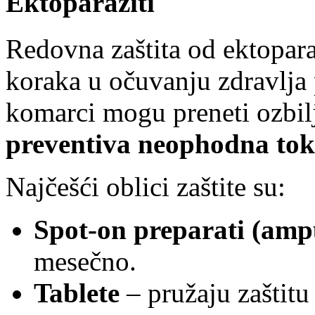
Ektoparaziti
Redovna zaštita od ektopara
koraka u očuvanju zdravlja 
komarci mogu preneti ozbilj
preventiva neophodna tok
Najčešći oblici zaštite su:
Spot-on preparati (amp
mesečno.
Tablete
– pružaju zaštitu