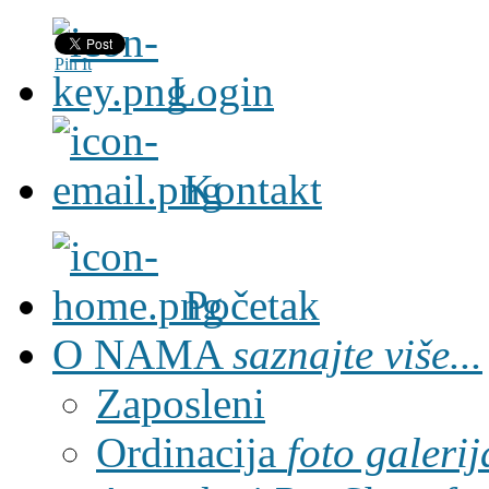
Pin It
Login
Kontakt
Početak
O NAMA
saznajte više...
Zaposleni
Ordinacija
foto galerij