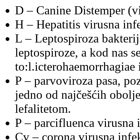
D – Canine Distemper (vi
H – Hepatitis virusna inf
L – Leptospiroza bakterij
leptospiroze, a kod nas se
to:l.icterohaemorrhagiae i
P – parvoviroza pasa, po
jedno od najčešćih obolje
lefalitetom.
P – parcifluenca virusna i
Cv – corona virusna infek