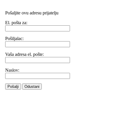
Pošaljite ovu adresu prijatelju
El. pošta za:
Pošiljalac:
Vaša adresa el. pošte:
Naslov:
Pošalji
Odustani