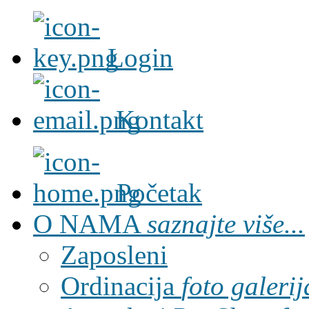
Login
Kontakt
Početak
O NAMA
saznajte više...
Zaposleni
Ordinacija
foto galerij