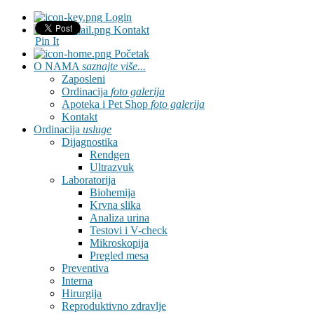
Login
Kontakt
Pin It
Početak
O NAMA
saznajte više...
Zaposleni
Ordinacija
foto galerija
Apoteka i Pet Shop
foto galerija
Kontakt
Ordinacija
usluge
Dijagnostika
Rendgen
Ultrazvuk
Laboratorija
Biohemija
Krvna slika
Analiza urina
Testovi i V-check
Mikroskopija
Pregled mesa
Preventiva
Interna
Hirurgija
Reproduktivno zdravlje