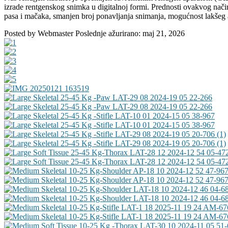
izrade rentgenskog snimka u digitalnoj formi. Prednosti ovakvog načina 
pasa i mačaka, smanjen broj ponavljanja snimanja, mogućnost lakšeg a
Posted by
Webmaster
Poslednje ažurirano:
maj 21, 2026