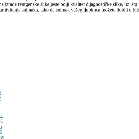
izrade rentgenske slike jeste bolji kvalitet dijagnostičke slike, uz istu
rhiviranja snimaka, tako da snimak vašeg ljubimca možete dobiti u bil