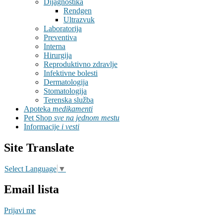
Dijagnostika
Rendgen
Ultrazvuk
Laboratorija
Preventiva
Interna
Hirurgija
Reproduktivno zdravlje
Infektivne bolesti
Dermatologija
Stomatologija
Terenska služba
Apoteka
medikamenti
Pet Shop
sve na jednom mestu
Informacije
i vesti
Site Translate
Select Language
▼
Email lista
Prijavi me