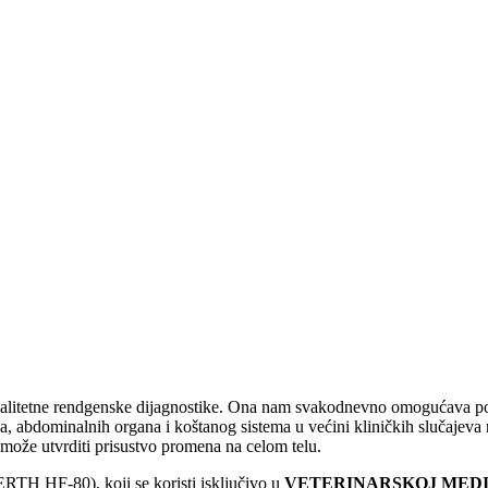
litetne rendgenske dijagnostike. Ona nam svakodnevno omogućava posta
a, abdominalnih organa i koštanog sistema u većini kliničkih slučajeva
 može utvrditi prisustvo promena na celom telu.
RTH HF-80), koji se koristi isključivo u
VETERINARSKOJ MEDI