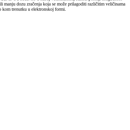
 ili manju dozu zračenja koja se može prilagoditi različitim veličinama
o kom trenutku u elektronskoj formi.