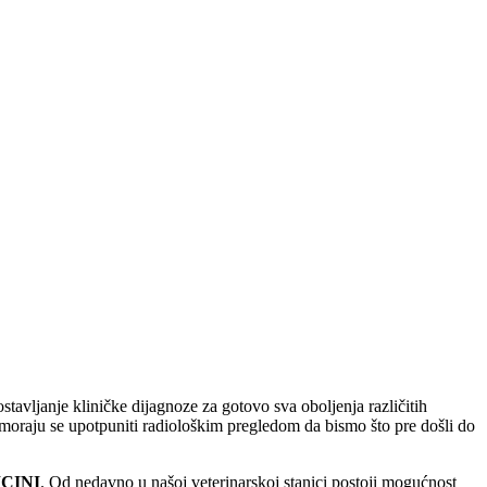
vljanje kliničke dijagnoze za gotovo sva oboljenja različitih
 moraju se upotpuniti radiološkim pregledom da bismo što pre došli do
CINI
. Od nedavno u našoj veterinarskoj stanici postoji mogućnost