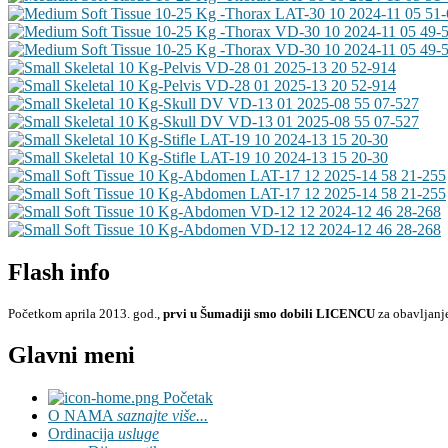
Flash info
Početkom aprila 2013. god.,
prvi u Šumadiji smo dobili LICENCU
za obavljanje 
Glavni meni
Početak
O NAMA
saznajte više...
Ordinacija
usluge