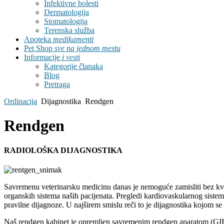
Infektivne bolesti
Dermatologija
Stomatologija
Terenska služba
Apoteka
medikamenti
Pet Shop
sve na jednom mestu
Informacije
i vesti
Kategorije članaka
Blog
Pretraga
Ordinacija
Dijagnostika
Rendgen
Rendgen
RADIOLOŠKA DIJAGNOSTIKA
Savremenu veterinarsku medicinu danas je nemoguće zamisliti bez kva
organskih sistema naših pacijenata. Pregledi kardiovaskularnog sistem
pravilne dijagnoze. U najširem smislu reči to je dijagnostika kojom se
Naš rendgen kabinet je opremljen savremenim rendgen aparatom (GIE