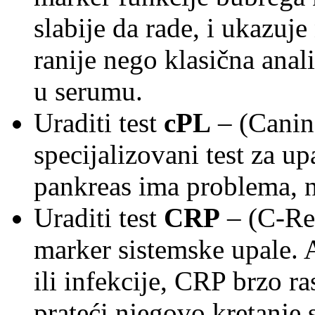
slabije da rade, i ukazuj
ranije nego klasična anal
u serumu.
Uraditi test
cPL
– (Canine
specijalizovani test za u
pankreas ima problema, n
Uraditi test
CRP
– (C-Rea
marker sistemske upale. 
ili infekcije, CRP brzo 
prateći njegovo kretanje s