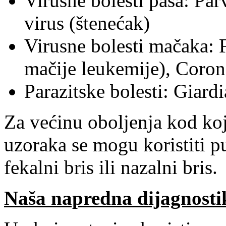
Virusne bolesti pasa: Pa
virus (štenećak)
Virusne bolesti mačaka: 
mačije leukemije), Coro
Parazitske bolesti: Giardi
Za većinu oboljenja kod koj
uzoraka se mogu koristiti p
fekalni bris ili nazalni bris.
Naša napredna dijagnosti