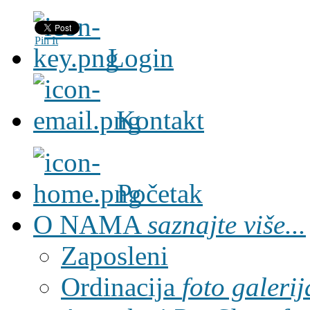
Pin It
Login
Kontakt
Početak
O NAMA
saznajte više...
Zaposleni
Ordinacija
foto galerij