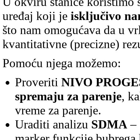
U okviru stanice koristimo
uređaj koji je
isključivo n
što nam omogućava da u vr
kvantitativne (precizne) rez
Pomoću njega možemo:
Proveriti
NIVO PROGES
spremaju za parenje
, k
vreme za parenje.
Uraditi analizu
SDMA
– 
marker funkcije bubrega 