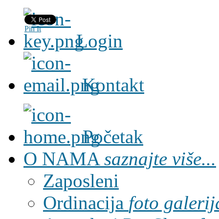
Pin It
Login
Kontakt
Početak
O NAMA
saznajte više...
Zaposleni
Ordinacija
foto galerij