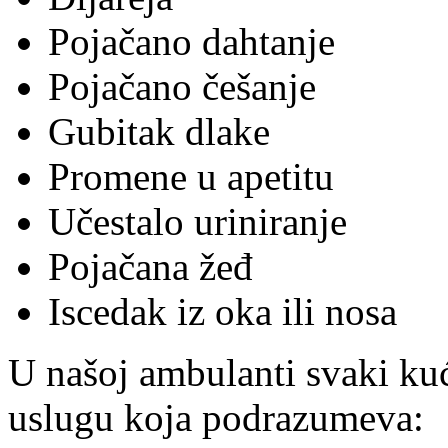
Pojačano dahtanje
Pojačano češanje
Gubitak dlake
Promene u apetitu
Učestalo uriniranje
Pojačana žeđ
Iscedak iz oka ili nosa
U našoj ambulanti svaki ku
uslugu koja podrazumeva: