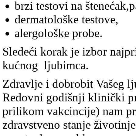
brzi testovi na štenećak,
dermatološke testove,
alergološke probe.
Sledeći korak je izbor najp
kućnog ljubimca.
Zdravlje i dobrobit Vašeg lj
Redovni godišnji klinički pr
prilikom vakcincije) nam pr
zdravstveno stanje životinj