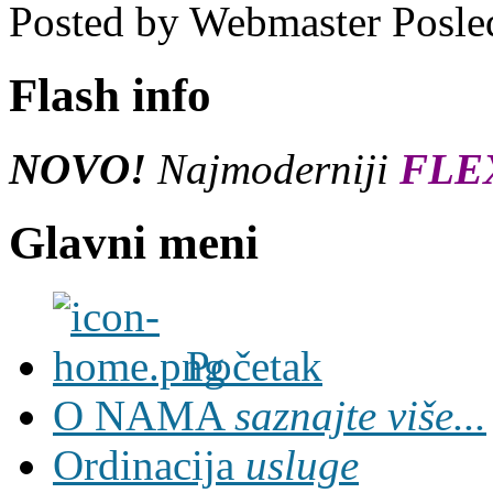
Posted by
Webmaster
Posle
Flash info
NOVO!
Najmoderniji
FLE
Glavni meni
Početak
O NAMA
saznajte više...
Ordinacija
usluge