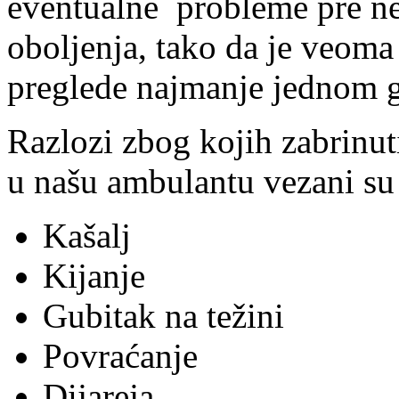
eventualne probleme pre neg
oboljenja, tako da je veoma
preglede najmanje jednom g
Razlozi zbog kojih zabrinut
u našu ambulantu vezani su
Kašalj
Kijanje
Gubitak na težini
Povraćanje
Dijareja