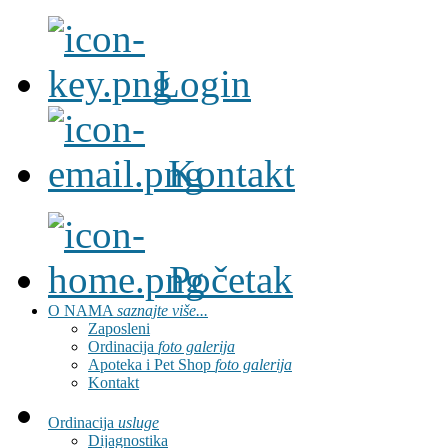
Login
Kontakt
Početak
O NAMA
saznajte više...
Zaposleni
Ordinacija
foto galerija
Apoteka i Pet Shop
foto galerija
Kontakt
Ordinacija
usluge
Dijagnostika