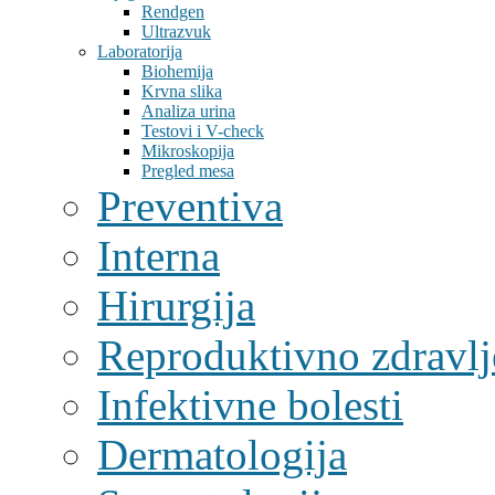
Rendgen
Ultrazvuk
Laboratorija
Biohemija
Krvna slika
Analiza urina
Testovi i V-check
Mikroskopija
Pregled mesa
Preventiva
Interna
Hirurgija
Reproduktivno zdravlj
Infektivne bolesti
Dermatologija