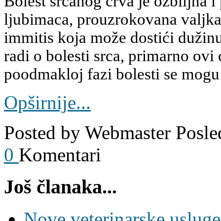
Bolest srčanog crva je ozbiljna i
ljubimaca, prouzrokovana valjk
immitis koja može dostići dužinu
radi o bolesti srca, primarno ovi 
poodmakloj fazi bolesti se mogu n
Opširnije...
Posted by
Webmaster
Posle
0
Komentari
Još članaka...
Nove veterinarske usluge