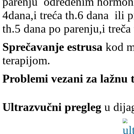
parenju određenim hormonim
4dana,i treća th.6 dana ili 
th.5 dana po parenju,i treča
Sprečavanje estrusa
kod m
terapijom.
Problemi vezani za lažnu
Ultrazvučni pregleg
u dija