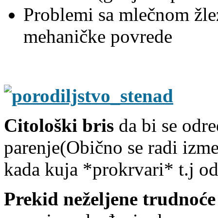
Problemi sa mlečnom žlez
mehaničke povrede
Citološki bris
da bi se odre
parenje(Obično se radi izm
kada kuja *prokrvari* t.j od
Prekid neželjene trudnoće