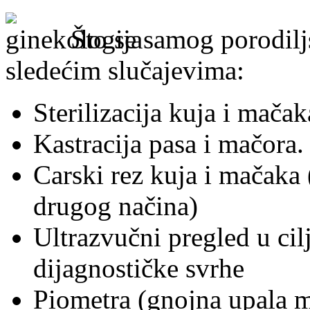
Što se samog porodilj
sledećim slučajevima:
Sterilizacija kuja i mača
Kastracija pasa i mačora.
Carski rez kuja i mačaka
drugog načina)
Ultrazvučni pregled u cilj
dijagnostičke svrhe
Piometra (gnojna upala m