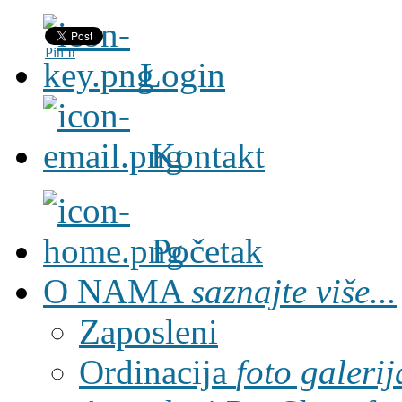
Pin It
Login
Kontakt
Početak
O NAMA
saznajte više...
Zaposleni
Ordinacija
foto galerij