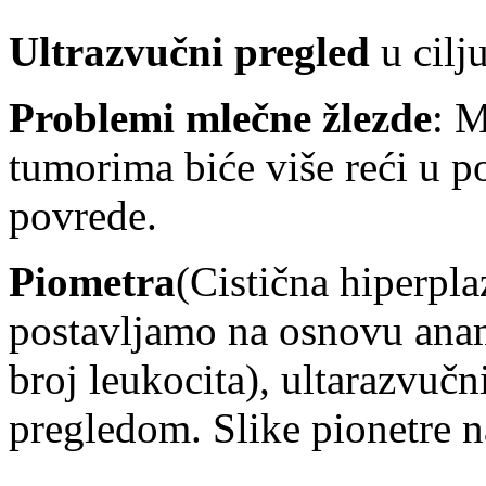
Ultrazvučni pregled
u cilj
Problemi mlečne žlezde
: M
tumorima biće više reći u po
povrede.
Piometra
(Cistična hiperpl
postavljamo na osnovu ana
broj leukocita), ultarazvuč
pregledom. Slike pionetre na