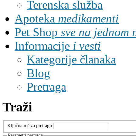
Terenska služba
Apoteka
medikamenti
Pet Shop
sve na jednom 
Informacije
i vesti
Kategorije članaka
Blog
Pretraga
Traži
Ključna reč za pretragu
Parametri pretrage