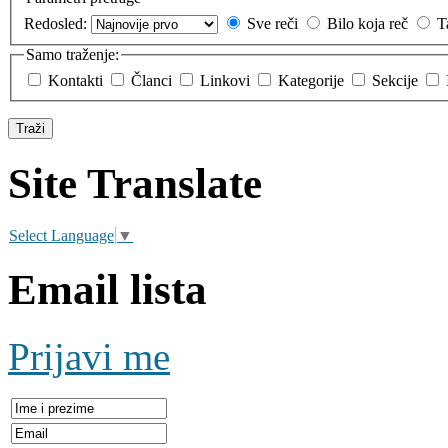
Redosled:
Sve reči
Bilo koja reč
T
Samo traženje:
Kontakti
Članci
Linkovi
Kategorije
Sekcije
Site Translate
Select Language
▼
Email lista
Prijavi me