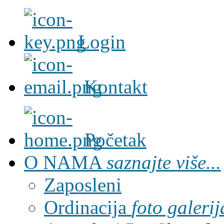
Login
Kontakt
Početak
O NAMA
saznajte više...
Zaposleni
Ordinacija
foto galerij